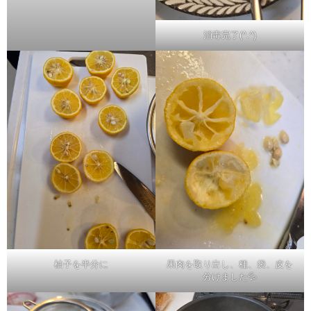
消毒完了(^.^)
柚子を半分に
果肉を取り出し、種、袋、皮を
分けました💦